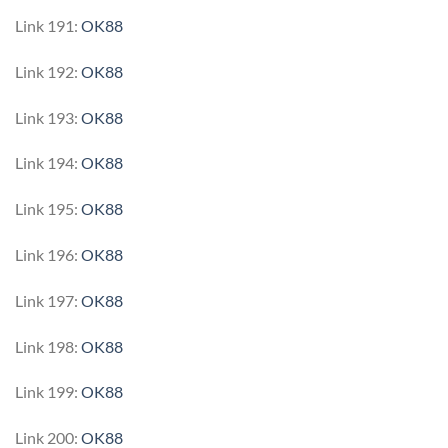
Link 191:
OK88
Link 192:
OK88
Link 193:
OK88
Link 194:
OK88
Link 195:
OK88
Link 196:
OK88
Link 197:
OK88
Link 198:
OK88
Link 199:
OK88
Link 200:
OK88