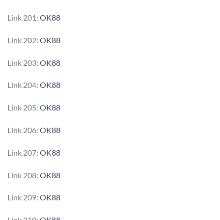
Link 201:
OK88
Link 202:
OK88
Link 203:
OK88
Link 204:
OK88
Link 205:
OK88
Link 206:
OK88
Link 207:
OK88
Link 208:
OK88
Link 209:
OK88
Link 210:
OK88