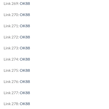
Link 269:
OK88
Link 270:
OK88
Link 271:
OK88
Link 272:
OK88
Link 273:
OK88
Link 274:
OK88
Link 275:
OK88
Link 276:
OK88
Link 277:
OK88
Link 278:
OK88