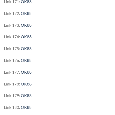
Link 171:
OK88
Link 172:
OK88
Link 173:
OK88
Link 174:
OK88
Link 175:
OK88
Link 176:
OK88
Link 177:
OK88
Link 178:
OK88
Link 179:
OK88
Link 180:
OK88