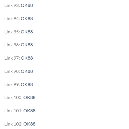
Link 93:
OK88
Link 94:
OK88
Link 95:
OK88
Link 96:
OK88
Link 97:
OK88
Link 98:
OK88
Link 99:
OK88
Link 100:
OK88
Link 101:
OK88
Link 102:
OK88