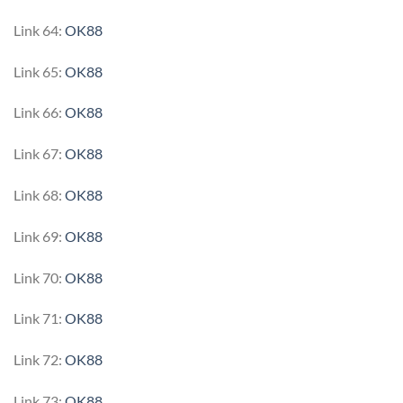
Link 64:
OK88
Link 65:
OK88
Link 66:
OK88
Link 67:
OK88
Link 68:
OK88
Link 69:
OK88
Link 70:
OK88
Link 71:
OK88
Link 72:
OK88
Link 73:
OK88