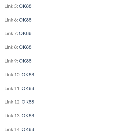
Link 5:
OK88
Link 6:
OK88
Link 7:
OK88
Link 8:
OK88
Link 9:
OK88
Link 10:
OK88
Link 11:
OK88
Link 12:
OK88
Link 13:
OK88
Link 14:
OK88