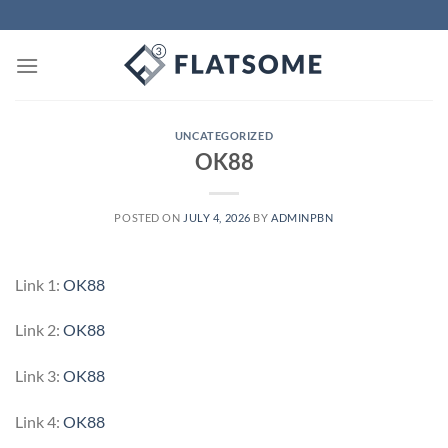
Skip
to
content
UNCATEGORIZED
OK88
POSTED ON
JULY 4, 2026
BY
ADMINPBN
Link 1:
OK88
Link 2:
OK88
Link 3:
OK88
Link 4:
OK88