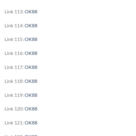
Link 113:
OK88
Link 114:
OK88
Link 115:
OK88
Link 116:
OK88
Link 117:
OK88
Link 118:
OK88
Link 119:
OK88
Link 120:
OK88
Link 121:
OK88