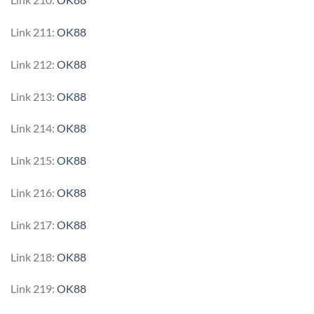
Link 211:
OK88
Link 212:
OK88
Link 213:
OK88
Link 214:
OK88
Link 215:
OK88
Link 216:
OK88
Link 217:
OK88
Link 218:
OK88
Link 219:
OK88